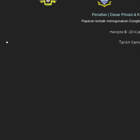
Penafian
|
Dasar Privasi & 
Paparan terbaik menngunakan Google 
Hakcipta © -2014 J
Tarikh Kemas