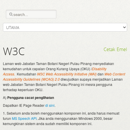
W3C
Cetak
Emel
Laman web Jabatan Taman Botani Negeri Pulau Pinang menyediakan
kemudahan untuk capaian Orang Kurang Upaya (OKU) /
Disability
Access.
Kemudahan
W3C Web Accessibility Initiative (WAI)
dan
Web Content
Accessibility Guidelines (WCAG) 2.0
diwujudkan supaya menjadikan Laman
web Jabatan Taman Botani Negeri Pulau Pinang ini mesra pengguna
terhadap keperluan OKU.
A)
Pengguna cacat penglihatan
Dapatkan IE Page Reader
di sini
.
1. Sebelum anda boleh menggunakan komponen ini, anda harus memuat
turun
MS Speech API
. Jika anda menggunakan Windows 2000, besar
kemungkinan sistem anda sudah memiliki komponen ini.