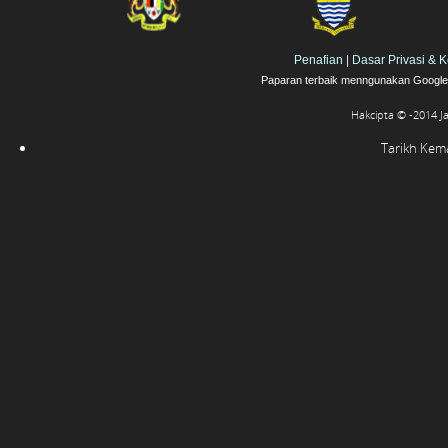
Penafian
|
Dasar Privasi & 
Paparan terbaik menngunakan Google 
Hakcipta © -2014 J
Tarikh Kemas