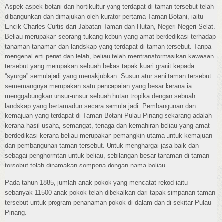
Aspek-aspek botani dan hortikultur yang terdapat di taman tersebut telah
dibangunkan dan dimajukan oleh kurator pertama Taman Botani, iaitu
Encik Charles Curtis dari Jabatan Taman dan Hutan, Negeri-Negeri Selat.
Beliau merupakan seorang tukang kebun yang amat berdedikasi terhadap
tanaman-tanaman dan landskap yang terdapat di taman tersebut. Tanpa
mengenal erti penat dan lelah, beliau telah mentransformasikan kawasan
tersebut yang merupakan sebuah bekas tapak kuari granit kepada
“syurga” semulajadi yang menakjubkan. Susun atur seni taman tersebut
sememangnya merupakan satu pencapaian yang besar kerana ia
menggabungkan unsur-unsur sebuah hutan tropika dengan sebuah
landskap yang bertamadun secara semula jadi. Pembangunan dan
kemajuan yang terdapat di Taman Botani Pulau Pinang sekarang adalah
kerana hasil usaha, semangat, tenaga dan kemahiran beliau yang amat
berdedikasi kerana beliau merupakan pemangkin utama untuk kemajuan
dan pembangunan taman tersebut. Untuk menghargai jasa baik dan
sebagai penghormtan untuk beliau, sebilangan besar tanaman di taman
tersebut telah dinamakan sempena dengan nama beliau.
Pada tahun 1885, jumlah anak pokok yang mencatat rekod iaitu
sebanyak 11500 anak pokok telah dibekalkan dari tapak simpanan taman
tersebut untuk program penanaman pokok di dalam dan di sekitar Pulau
Pinang.