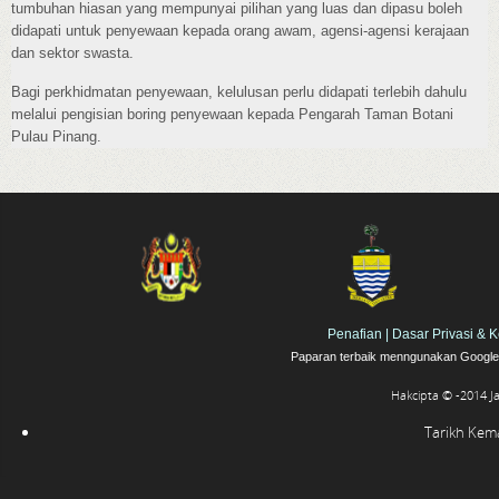
tumbuhan hiasan yang mempunyai pilihan yang luas dan dipasu boleh
didapati untuk penyewaan kepada orang awam, agensi-agensi kerajaan
dan sektor swasta.
Bagi perkhidmatan penyewaan, kelulusan perlu didapati terlebih dahulu
melalui pengisian boring penyewaan kepada Pengarah Taman Botani
Pulau Pinang.
Penafian
|
Dasar Privasi & 
Paparan terbaik menngunakan Google 
Hakcipta © -2014 J
Tarikh Kemas