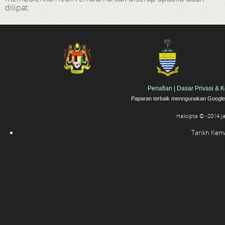
dilipat.
Penafian
|
Dasar Privasi & 
Paparan terbaik menngunakan Google 
Hakcipta © -2014 J
Tarikh Kemas