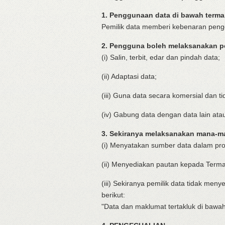
1. Penggunaan data di bawah terma 
Pemilik data memberi kebenaran peng
2. Pengguna boleh melaksanakan pe
(i) Salin, terbit, edar dan pindah data;
(ii) Adaptasi data;
(iii) Guna data secara komersial dan t
(iv) Gabung data dengan data lain ata
3. Sekiranya melaksanakan mana-m
(i) Menyatakan sumber data dalam prod
(ii) Menyediakan pautan kepada Term
(iii) Sekiranya pemilik data tidak me
berikut:
"Data dan maklumat tertakluk di bawa