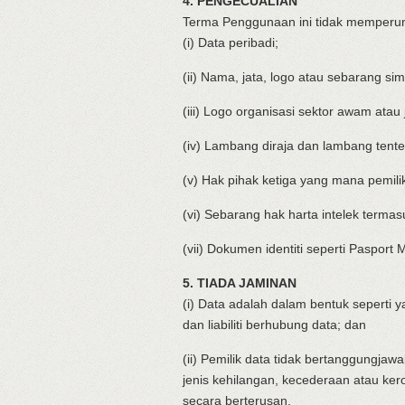
4. PENGECUALIAN
Terma Penggunaan ini tidak memperun
(i) Data peribadi;
(ii) Nama, jata, logo atau sebarang sim
(iii) Logo organisasi sektor awam atau 
(iv) Lambang diraja dan lambang tente
(v) Hak pihak ketiga yang mana pemili
(vi) Sebarang hak harta intelek terma
(vii) Dokumen identiti seperti Pasport
5. TIADA JAMINAN
(i) Data adalah dalam bentuk seperti y
dan liabiliti berhubung data; dan
(ii) Pemilik data tidak bertanggungja
jenis kehilangan, kecederaan atau ke
secara berterusan.