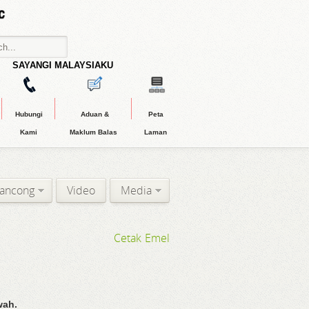
SAYANGI MALAYSIAKU
Hubungi
Aduan &
Peta
Kami
Maklum Balas
Laman
lancong
Video
Media
Cetak
Emel
wah.