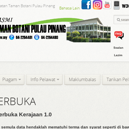
batan Taman Botani Pulau Pinang
Bahasa Lain
Soalan
Lazim
Piagam
Info Pelawat
Maklumbalas
Tarikan Pe
TERBUKA
rbuka Kerajaan 1.0
emula data hendaklah mematuhi terma dan syarat seperti di ba