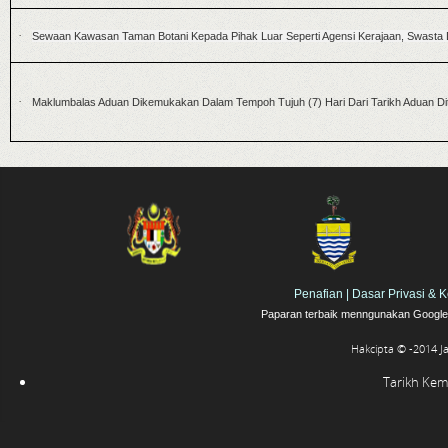
·
Sewaan Kawasan Taman Botani Kepada Pihak Luar Seperti Agensi Kerajaan, Swast
·
Maklumbalas Aduan Dikemukakan Dalam Tempoh Tujuh (7) Hari Dari Tarikh Aduan Di
Penafian
|
Dasar Privasi & 
Paparan terbaik menngunakan Google 
Hakcipta © -2014 J
Tarikh Kema