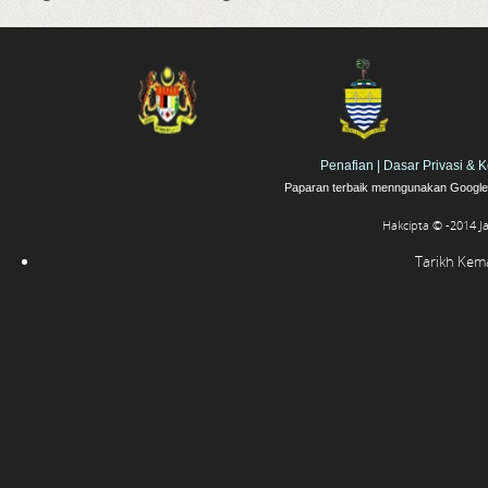
Penafian
|
Dasar Privasi & 
Paparan terbaik menngunakan Google 
Hakcipta © -2014 J
Tarikh Kemas